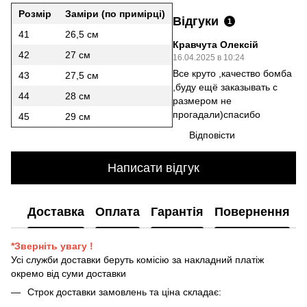
Розмір
Заміри (по примірці)
Відгуки
1
41
26,5 см
Кравчута Олексій
42
27 см
16.04.2025 в 10:24
Все круто ,качество бомба
43
27,5 см
,буду ещё заказывать с
44
28 см
размером не
прогадали)спасибо
45
29 см
Відповісти
Написати відгук
Доставка
Оплата
Гарантія
Повернення
*Зверніть увагу !
Усі служби доставки беруть комісію за накладний платіж
окремо від суми доставки
Строк доставки замовлень та ціна складає: