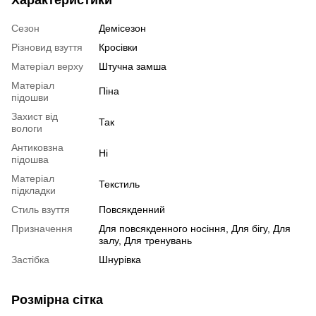
Характеристики
Сезон
Демісезон
Різновид взуття
Кросівки
Матеріал верху
Штучна замша
Матеріал
Піна
підошви
Захист від
Так
вологи
Антиковзна
Ні
підошва
Матеріал
Текстиль
підкладки
Стиль взуття
Повсякденний
Призначення
Для повсякденного носіння, Для бігу, Для
залу, Для тренувань
Застібка
Шнурівка
Розмірна сітка