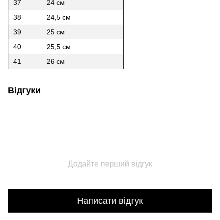
37
24 см
38
24,5 см
39
25 см
40
25,5 см
41
26 см
Відгуки
Додайте перший відгук
Написати відгук