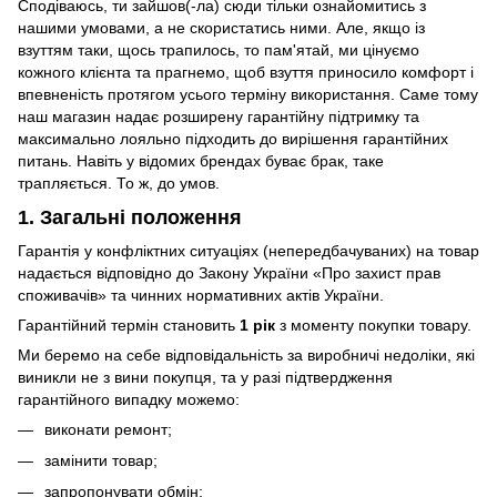
Сподіваюсь, ти зайшов(-ла) сюди тільки ознайомитись з
нашими умовами, а не скористатись ними. Але, якщо із
взуттям таки, щось трапилось, то пам'ятай, ми цінуємо
кожного клієнта та прагнемо, щоб взуття приносило комфорт і
впевненість протягом усього терміну використання. Саме тому
наш магазин надає розширену гарантійну підтримку та
максимально лояльно підходить до вирішення гарантійних
питань. Навіть у відомих брендах буває брак, таке
трапляється. То ж, до умов.
1. Загальні положення
Гарантія у конфліктних ситуаціях (непередбачуваних) на товар
надається відповідно до Закону України «Про захист прав
споживачів» та чинних нормативних актів України.
Гарантійний термін становить
1 рік
з моменту покупки товару.
Ми беремо на себе відповідальність за виробничі недоліки, які
виникли не з вини покупця, та у разі підтвердження
гарантійного випадку можемо:
виконати ремонт;
замінити товар;
запропонувати обмін;