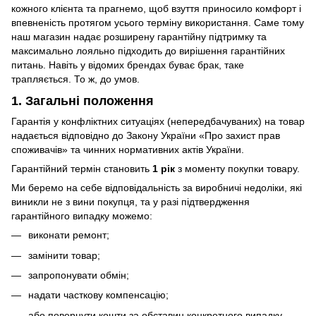
кожного клієнта та прагнемо, щоб взуття приносило комфорт і
впевненість протягом усього терміну використання. Саме тому
наш магазин надає розширену гарантійну підтримку та
максимально лояльно підходить до вирішення гарантійних
питань. Навіть у відомих брендах буває брак, таке
трапляється. То ж, до умов.
1. Загальні положення
Гарантія у конфліктних ситуаціях (непередбачуваних) на товар
надається відповідно до Закону України «Про захист прав
споживачів» та чинних нормативних актів України.
Гарантійний термін становить
1 рік
з моменту покупки товару.
Ми беремо на себе відповідальність за виробничі недоліки, які
виникли не з вини покупця, та у разі підтвердження
гарантійного випадку можемо:
виконати ремонт;
замінити товар;
запропонувати обмін;
надати часткову компенсацію;
або повернути кошти за обставин конкретного випадку.