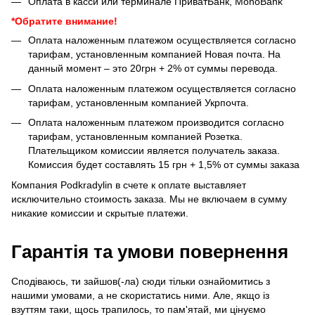
Оплата в касси или терминале ПриватБанк, MonoBank
*Обратите внимание!
Оплата наложенным платежом осуществляется согласно
тарифам, установленным компанией Новая почта. На
данный момент – это 20грн + 2% от суммы перевода.
Оплата наложенным платежом осуществляется согласно
тарифам, установленным компанией Укрпочта.
Оплата наложенным платежом производится согласно
тарифам, установленным компанией Розетка.
Плательщиком комиссии является получатель заказа.
Комиссия будет составлять 15 грн + 1,5% от суммы заказа
Компания Podkradylin в счете к оплате выставляет
исключительно стоимость заказа. Мы не включаем в сумму
никакие комиссии и скрытые платежи.
Гарантія та умови повернення
Сподіваюсь, ти зайшов(-ла) сюди тільки ознайомитись з
нашими умовами, а не скористатись ними. Але, якщо із
взуттям таки, щось трапилось, то пам'ятай, ми цінуємо