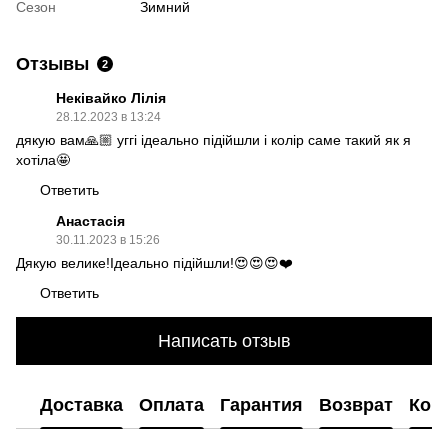
Сезон
Зимний
Отзывы
2
Неківайко Лілія
28.12.2023 в 13:24
дякую вам🙏🏼 уггі ідеально підійшли і колір саме такий як я
хотіла🤩
Ответить
Анастасія
30.11.2023 в 15:26
Дякую велике!Ідеально підійшли!😍😍😍❤️
Ответить
Написать отзыв
Доставка
Оплата
Гарантия
Возврат
Кон