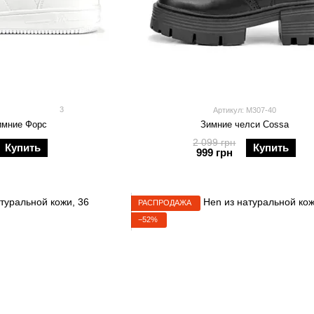
3
Артикул: M307-40
имние Форс
Зимние челси Cossa
2 099 грн
Купить
Купить
999 грн
РАСПРОДАЖА
−52%