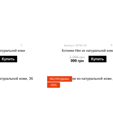
3
8
Артикул: M790-36
атуральной кожи
Ботинки Hen из натуральной кож
2 099 грн
Купить
Купить
999 грн
РАСПРОДАЖА
−50%