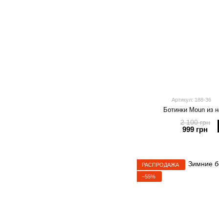
Артикул: 188-36
Ботинки Moun из 
2 100 грн
999 грн
РАСПРОДАЖА
−55%