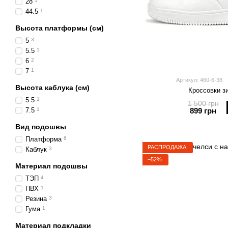
28
1
44.5
1
Высота платформы (см)
5
3
5.5
1
6
2
7
1
Артикул: 460-6-38
Высота каблука (см)
Кроссовки з
5.5
1
1 500 грн
899 грн
7.5
1
Вид подошвы
Платформа
6
РАСПРОДАЖА
Каблук
3
−52%
Материал подошвы
ТЭП
4
ПВХ
1
Резина
3
Гума
1
Материал подкладки