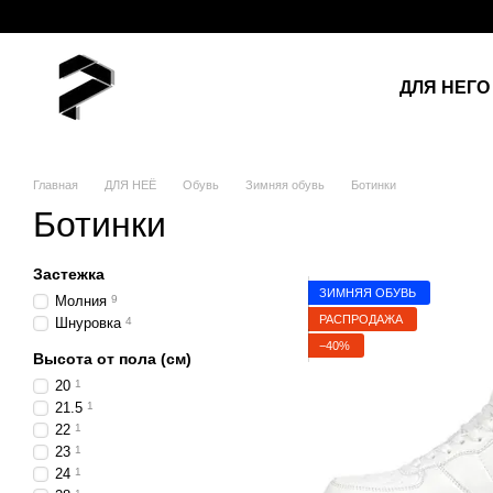
Перейти к основному контенту
ДЛЯ НЕГО
Главная
ДЛЯ НЕЁ
Обувь
Зимняя обувь
Ботинки
Ботинки
Застежка
ЗИМНЯЯ ОБУВЬ
Молния
9
РАСПРОДАЖА
Шнуровка
4
−40%
Высота от пола (см)
20
1
21.5
1
22
1
23
1
24
1