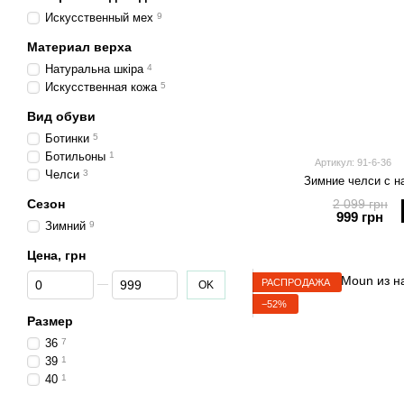
Искусственный мех
9
Материал верха
Натуральна шкіра
4
Искусственная кожа
5
Вид обуви
Ботинки
5
Ботильоны
1
Артикул: 91-6-36
Челси
3
Зимние челси с н
Сезон
2 099 грн
999 грн
Зимний
9
Цена, грн
От Цена, грн
До Цена, грн
РАСПРОДАЖА
OK
−52%
Размер
36
7
39
1
40
1