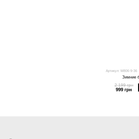
Артикул: W806-9-36
Зимние 
2 199 грн
999 грн