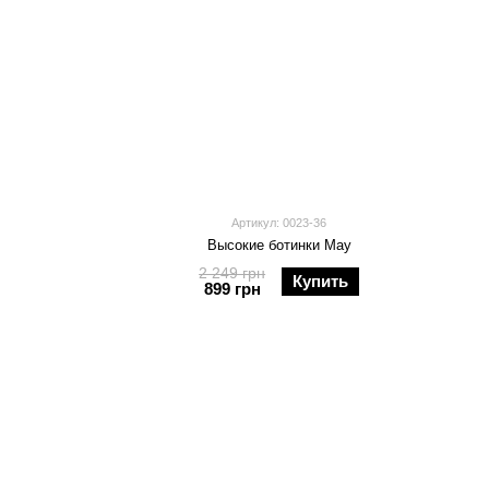
3
Артикул: 0023-36
Высокие ботинки May
2 249 грн
Купить
899 грн