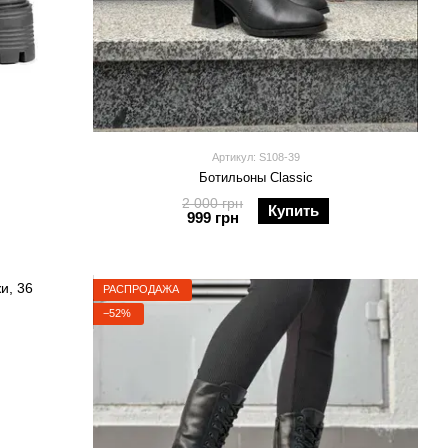
Артикул: S108-39
Ботильоны Classic
2 000 грн
Купить
999 грн
РАСПРОДАЖА
−52%