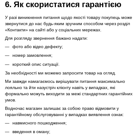
6. Як скористатися гарантією
У разі виникнення питання щодо якості товару покупець може
звернутися до нас будь-яким зручним способом через розділ
«Контакти» на сайті або у соціальних мережах.
Для розгляду звернення бажано надати:
фото або відео дефекту;
номер замовлення;
короткий опис ситуації.
За необхідності ми можемо запросити товар на огляд.
Ми завжди намагаємось вирішувати питання максимально
лояльно та йти назустріч клієнту навіть у випадках, які
формально можуть виходити за межі стандартних гарантійних
умов.
Водночас магазин залишає за собою право відмовити у
гарантійному обслуговуванні у випадках виявлення ознак:
навмисного пошкодження;
введення в оману;