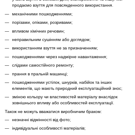
продаємо взуття для повсякденного використання.
механічними пошкодженнями;
порізами, опіками, розривами;
впливом хімічних речовин;
неправильним сушінням або доглядом;
використанням взуття не за призначенням;
пошкодженнями через надмірне навантаження;
слідами самостійного ремонту;
прання в пральній машинці;
пошкодженнями устілок, шнурків, набійок та інших
елементів, що мають природний експлуатаційний знос;
зміною кольору чи властивостей матеріалу внаслідок
зовнішнього впливу або особливостей експлуатації.
Також не можуть вважатися виробничим браком:
незначні відмінності від фото;
індивідуальні особливості матеріалів;