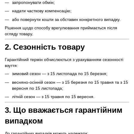
запропонувати обмін;
надати часткову компенсацію;
або повернути кошти за обставин конкретного випадку.
Рішення щодо способу врегулювання приймається після
огляду товару.
2. Сезонність товару
Гарантійний термін обчислюється з урахуванням сезонності
взуття:
зимовий сезон — з 15 листопада по 15 березня;
весняно-осінній сезон — з 15 березня по 15 травня та з 15
вересня по 15 листопада;
літній сезон — з 15 травня по 15 вересня.
3. Що вважається гарантійним
випадком
До гарантійних випадків можуть належати: