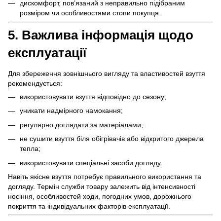
дискомфорт, пов’язаний з неправильно підібраним
розміром чи особливостями стопи покупця.
5. Важлива інформація щодо
експлуатації
Для збереження зовнішнього вигляду та властивостей взуття
рекомендується:
використовувати взуття відповідно до сезону;
уникати надмірного намокання;
регулярно доглядати за матеріалами;
не сушити взуття біля обігрівачів або відкритого джерела
тепла;
використовувати спеціальні засоби догляду.
Навіть якісне взуття потребує правильного використання та
догляду. Термін служби товару залежить від інтенсивності
носіння, особливостей ходи, погодних умов, дорожнього
покриття та індивідуальних факторів експлуатації.