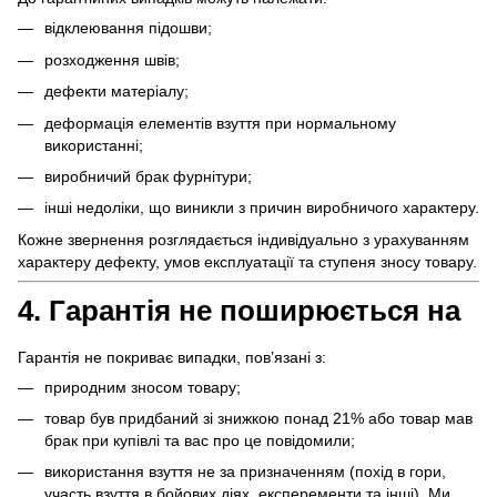
відклеювання підошви;
розходження швів;
дефекти матеріалу;
деформація елементів взуття при нормальному
використанні;
виробничий брак фурнітури;
інші недоліки, що виникли з причин виробничого характеру.
Кожне звернення розглядається індивідуально з урахуванням
характеру дефекту, умов експлуатації та ступеня зносу товару.
4. Гарантія не поширюється на
Гарантія не покриває випадки, пов’язані з:
природним зносом товару;
товар був придбаний зі знижкою понад 21% або товар мав
брак при купівлі та вас про це повідомили;
використання взуття не за призначенням (похід в гори,
участь взуття в бойових діях, експеременти та інші). Ми