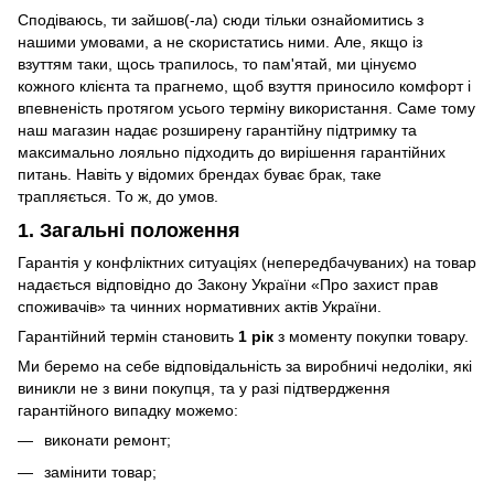
Сподіваюсь, ти зайшов(-ла) сюди тільки ознайомитись з
нашими умовами, а не скористатись ними. Але, якщо із
взуттям таки, щось трапилось, то пам'ятай, ми цінуємо
кожного клієнта та прагнемо, щоб взуття приносило комфорт і
впевненість протягом усього терміну використання. Саме тому
наш магазин надає розширену гарантійну підтримку та
максимально лояльно підходить до вирішення гарантійних
питань. Навіть у відомих брендах буває брак, таке
трапляється. То ж, до умов.
1. Загальні положення
Гарантія у конфліктних ситуаціях (непередбачуваних) на товар
надається відповідно до Закону України «Про захист прав
споживачів» та чинних нормативних актів України.
Гарантійний термін становить
1 рік
з моменту покупки товару.
Ми беремо на себе відповідальність за виробничі недоліки, які
виникли не з вини покупця, та у разі підтвердження
гарантійного випадку можемо:
виконати ремонт;
замінити товар;