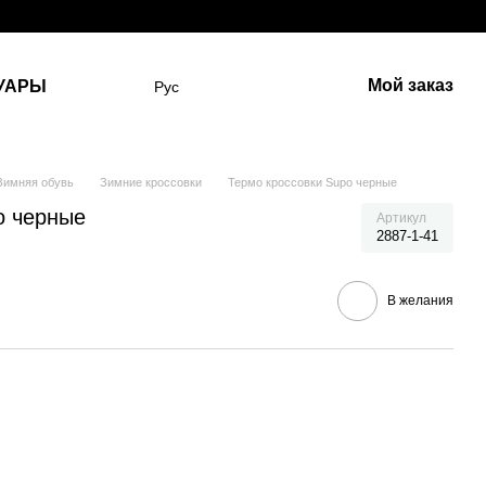
Мой заказ
УАРЫ
Рус
Зимняя обувь
Зимние кроссовки
Термо кроссовки Supo черные
o черные
Артикул
2887-1-41
В желания