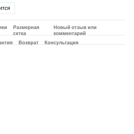
ится
ики
Размерная
Новый отзыв или
сетка
комментарий
антия
Возврат
Консультация