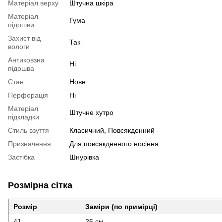
Матеріал верху
Штучна шкіра
Матеріал
Гума
підошви
Захист від
Так
вологи
Антиковзна
Ні
підошва
Стан
Нове
Перфорація
Ні
Матеріал
Штучне хутро
підкладки
Стиль взуття
Класичний, Повсякденний
Призначення
Для повсякденного носіння
Застібка
Шнурівка
Розмірна сітка
Розмір
Заміри (по примірці)
41
26 см