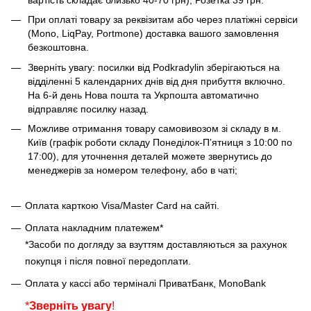
При оплаті товару за реквізитам або через платіжні сервіси
(Mono, LiqPay, Portmone) доставка вашого замовлення
безкоштовна.
Зверніть увагу: посилки від Podkradylin зберігаються на
відділенні 5 календарних днів від дня прибуття включно.
На 6-й день Нова пошта та Укрпошта автоматично
відправляє посилку назад.
Можливе отримання товару самовивозом зі складу в м.
Київ (графік роботи складу Понеділок-Пʼятниця з 10:00 по
17:00), для уточнення деталей можете звернутись до
менеджерів за номером телефону, або в чаті;
Оплата карткою Visa/Master Card на сайті.
Оплата накладним платежем*
*Засоби по догляду за взуттям доставляються за рахунок
покупця і після повної передоплати.
Оплата у кассі або терміналі ПриватБанк, MonoBank
*
Зверніть увагу
!