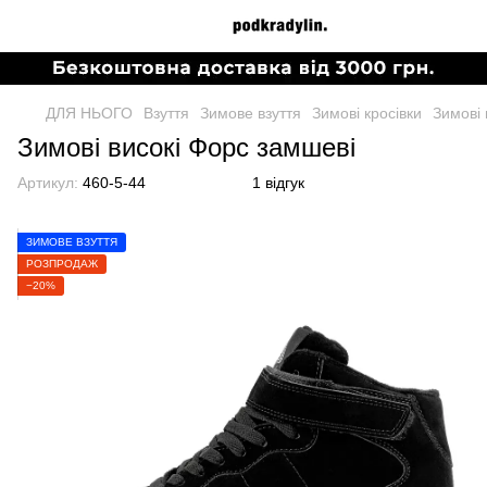
ДЛЯ НЬОГО
Взуття
Зимове взуття
Зимові кросівки
Зимові 
Зимові високі Форс замшеві
Артикул:
460-5-44
1 відгук
ЗИМОВЕ ВЗУТТЯ
РОЗПРОДАЖ
−20%