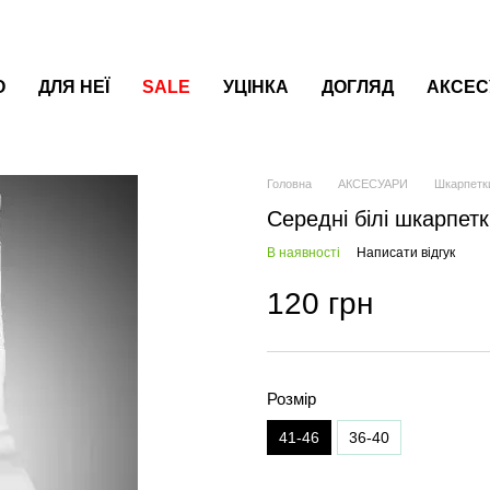
О
ДЛЯ НЕЇ
SALE
УЦІНКА
ДОГЛЯД
АКСЕС
Головна
АКСЕСУАРИ
Шкарпетк
Середні білі шкарпет
В наявності
Написати відгук
120 грн
Розмір
41-46
36-40