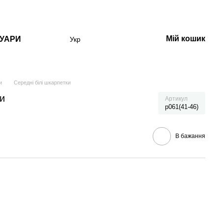
Мій кошик
УАРИ
Укр
и
Середні білі шкарпетки
ки
Артикул
p061(41-46)
В бажання