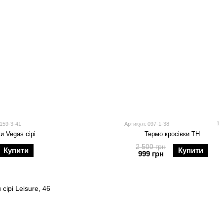
1
159-3-41
Артикул: 097-1-38
и Vegas сірі
Термо кросівки ТН
2 500 грн
Купити
Купити
999 грн