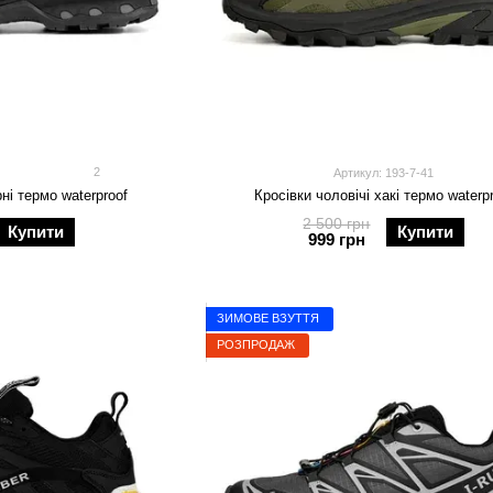
2
Артикул: 193-7-41
рні термо waterproof
Кросівки чоловічі хакі термо waterp
2 500 грн
Купити
Купити
999 грн
ЗИМОВЕ ВЗУТТЯ
РОЗПРОДАЖ