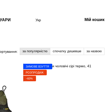
Мій кошик
УАРИ
Укр
за популярністю
спочатку дешевше
за назвою
ортування:
ЗИМОВЕ ВЗУТТЯ
РОЗПРОДАЖ
−60%