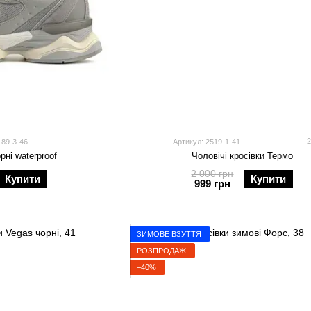
189-3-46
Артикул: 2519-1-41
орні waterproof
Чоловічі кросівки Термо
2 000 грн
Купити
Купити
999 грн
ЗИМОВЕ ВЗУТТЯ
РОЗПРОДАЖ
−40%