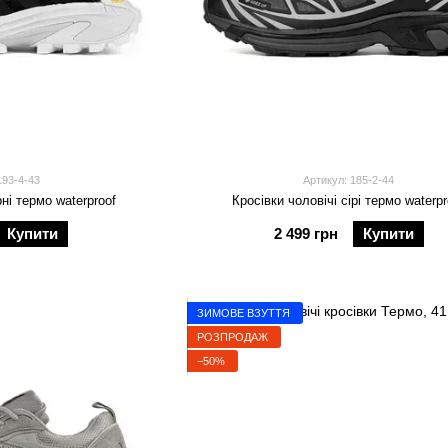
193-4-43
Артикул: 185-2-44
рні термо waterproof
Кросівки чоловічі сірі термо waterpr
Купити
2 499 грн
Купити
ЗИМОВЕ ВЗУТТЯ
РОЗПРОДАЖ
−50%