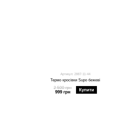
Артикул: 2887-11-44
Термо кросівки Supo бежеві
2 500 грн
Купити
999 грн