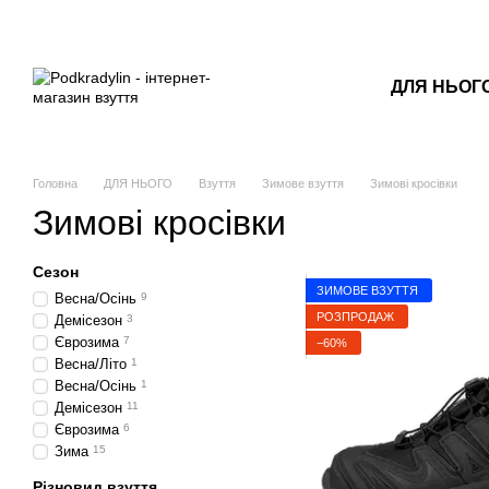
Перейти до основного контенту
ДЛЯ НЬОГ
Головна
ДЛЯ НЬОГО
Взуття
Зимове взуття
Зимові кросівки
Зимові кросівки
Сезон
ЗИМОВЕ ВЗУТТЯ
Весна/Осінь
9
РОЗПРОДАЖ
Демісезон
3
Єврозима
7
−60%
Весна/Літо
1
Весна/Осінь
1
Демісезон
11
Єврозима
6
Зима
15
Різновид взуття