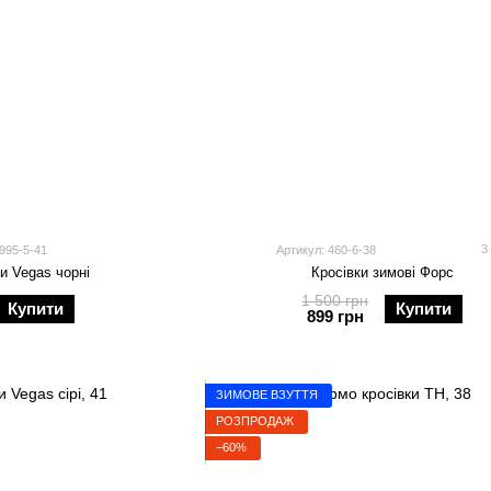
3
995-5-41
Артикул: 460-6-38
и Vegas чорні
Кросівки зимові Форс
1 500 грн
Купити
Купити
899 грн
ЗИМОВЕ ВЗУТТЯ
РОЗПРОДАЖ
−60%