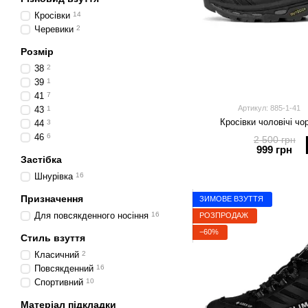
Кросівки
14
Черевики
2
Розмір
38
2
39
1
41
7
Артикул: 885-1-41
43
1
Кросівки чоловічі чо
44
3
46
6
2 500 грн
999 грн
Застібка
Шнурівка
16
Призначення
ЗИМОВЕ ВЗУТТЯ
Для повсякденного носіння
16
РОЗПРОДАЖ
−60%
Стиль взуття
Класичний
2
Повсякденний
16
Спортивний
10
Матеріал підкладки