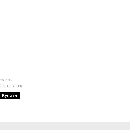
979-2-46
 сірі Leisure
Купити