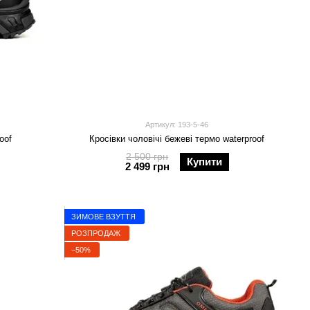
Артикул: 193-5-46
oof
Кросівки чоловічі бежеві термо waterproof
2 500 грн
Купити
2 499 грн
ЗИМОВЕ ВЗУТТЯ
РОЗПРОДАЖ
−50%