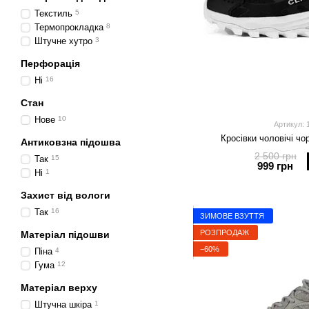
Текстиль
5
Термопрокладка
8
Штучне хутро
3
Перфорація
Ні
16
Стан
Нове
10
Артикул: 
Кросівки чоловічі чо
Антиковзна підошва
2 500 грн
Так
15
999 грн
Ні
1
Захист від вологи
Так
16
ЗИМОВЕ ВЗУТТЯ
РОЗПРОДАЖ
Матеріал підошви
−60%
Піна
4
Гума
12
Матеріал верху
Штучна шкіра
1