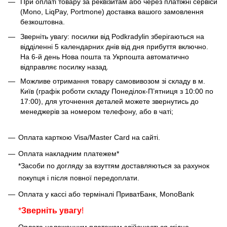
При оплаті товару за реквізитам або через платіжні сервіси
(Mono, LiqPay, Portmone) доставка вашого замовлення
безкоштовна.
Зверніть увагу: посилки від Podkradylin зберігаються на
відділенні 5 календарних днів від дня прибуття включно.
На 6-й день Нова пошта та Укрпошта автоматично
відправляє посилку назад.
Можливе отримання товару самовивозом зі складу в м.
Київ (графік роботи складу Понеділок-Пʼятниця з 10:00 по
17:00), для уточнення деталей можете звернутись до
менеджерів за номером телефону, або в чаті;
Оплата карткою Visa/Master Card на сайті.
Оплата накладним платежем*
*Засоби по догляду за взуттям доставляються за рахунок
покупця і після повної передоплати.
Оплата у кассі або терміналі ПриватБанк, MonoBank
*
Зверніть увагу
!