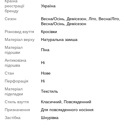
Країна
реєстрації
Україна
бренду
Сезон
Весна/Осінь, Демісезон, Літо, Весна/Літо,
Весна/Осінь, Демісезон
Різновид взуття
Кросівки
Матеріал верху
Натуральна замша
Матеріал
Піна
підошви
Антиковзна
Ні
підошва
Стан
Нове
Перфорація
Ні
Матеріал
Текстиль
підкладки
Стиль взуття
Класичний, Повсякденний
Призначення
Для повсякденного носіння
Застібка
Шнурівка