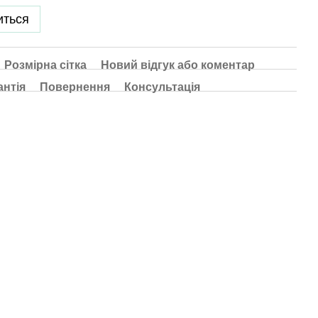
иться
Розмірна сітка
Новий відгук або коментар
антія
Повернення
Консультація