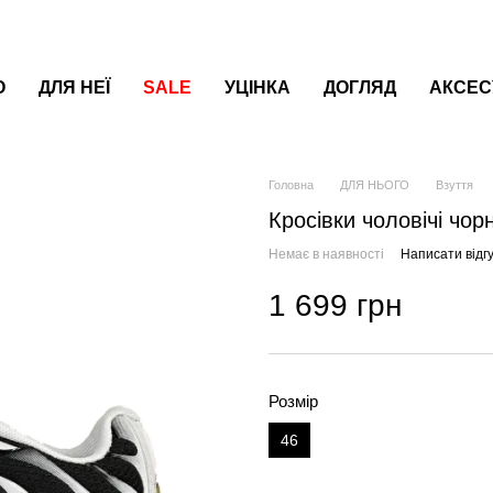
О
ДЛЯ НЕЇ
SALE
УЦІНКА
ДОГЛЯД
АКСЕС
Головна
ДЛЯ НЬОГО
Взуття
Кросівки чоловічі чорн
Немає в наявності
Написати відгу
1 699 грн
Розмір
46