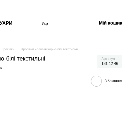
Мій кошик
УАРИ
Укр
Кросівки
Кросівки чоловічі чорно-білі текстильні
о-білі текстильні
Артикул
181-12-46
к
В бажання