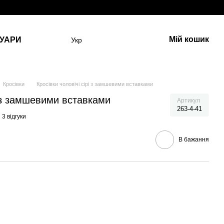
Мій кошик
УАРИ
Укр
Кросівки
Кросівки чоловічі сірі з замшевими вставками
і з замшевими вставками
Артикул
263-4-41
3 відгуки
В бажання