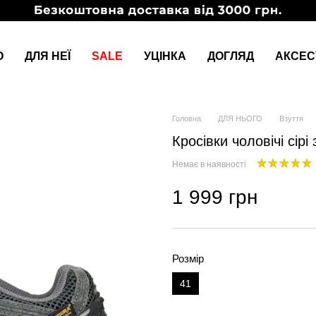
О
ДЛЯ НЕЇ
SALE
УЦІНКА
ДОГЛЯД
АКСЕС
Головна
ДЛЯ НЬОГО
Взуття
Кросівки чоловічі сір
Немає в наявності
1 999 грн
Розмір
41