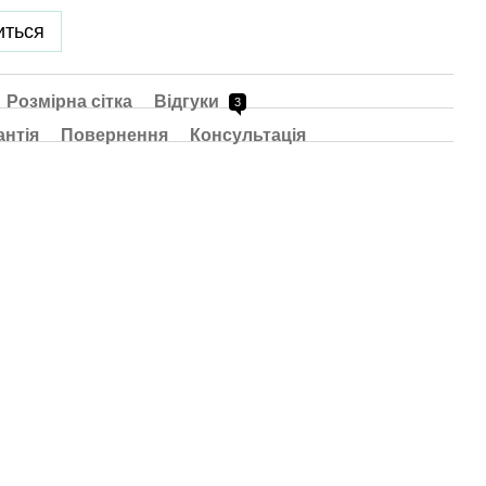
иться
Розмірна сітка
Відгуки
3
антія
Повернення
Консультація