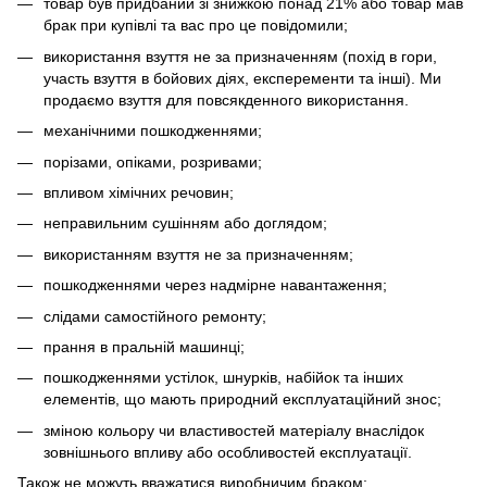
товар був придбаний зі знижкою понад 21% або товар мав
брак при купівлі та вас про це повідомили;
використання взуття не за призначенням (похід в гори,
участь взуття в бойових діях, експеременти та інші). Ми
продаємо взуття для повсякденного використання.
механічними пошкодженнями;
порізами, опіками, розривами;
впливом хімічних речовин;
неправильним сушінням або доглядом;
використанням взуття не за призначенням;
пошкодженнями через надмірне навантаження;
слідами самостійного ремонту;
прання в пральній машинці;
пошкодженнями устілок, шнурків, набійок та інших
елементів, що мають природний експлуатаційний знос;
зміною кольору чи властивостей матеріалу внаслідок
зовнішнього впливу або особливостей експлуатації.
Також не можуть вважатися виробничим браком: