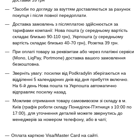
доставки 39 грн
*Засоби по догляду за взуттям доставляються за рахунок
покупця і після повної передоплати.
Доставка замовлень з післяплатою здійснюється за
тарифами компанії: Нова пошта (у середньому вартість
складає близько 90-110 грн), Укрпошта (у середньому
вартість складає близько 40-70 грн), Розетка 39 грн.
При оплаті товару за реквізитам або через платіжні сервіси
(Mono, LiqPay, Portmone) доставка вашого замовлення
безкоштовна.
Зверніть увагу: посилки від Podkradylin зберігаються на
відділенні 5 календарних днів від дня прибуття включно.
На 6-й день Нова пошта та Укрпошта автоматично
відправляє посилку назад.
Можливе отримання товару самовивозом зі складу в м.
Київ (графік роботи складу Понеділок-Пʼятниця з 10:00 по
17:00), для уточнення деталей можете звернутись до
менеджерів за номером телефону, або в чаті;
Оплата карткою Visa/Master Card на сайті.