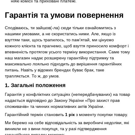
ніякі комісії та приховані платежі.
Гарантія та умови повернення
Сподіваюсь, ти зайшов(-ла) сюди тільки ознайомитись з
нашими умовами, а не скористатись ними. Але, якщо із
взуттям таки, щось трапилось, то пам'ятай, ми цінуємо
кожного клієнта та прагнемо, щоб взуття приносило комфорт і
впевненість протягом усього терміну використання. Саме тому
наш магазин надає розширену гарантійну підтримку та
максимально лояльно підходить до вирішення гарантійних
питань. Навіть у відомих брендах буває брак, таке
трапляється. То ж, до умов.
1. Загальні положення
Гарантія у конфліктних ситуаціях (непередбачуваних) на товар
надається відповідно до Закону України «Про захист прав
споживачів» та чинних нормативних актів України.
Гарантійний термін становить
1 рік
з моменту покупки товару.
Ми беремо на себе відповідальність за виробничі недоліки, які
виникли не з вини покупця, та у разі підтвердження
гарантійного випадку можемо: