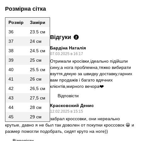
Розмірна сітка
Розмір
Заміри
36
23.5 см
Відгуки
2
37
24 см
Бардіна Наталія
38
24.5 см
07.03.2025 в 16:17
39
25 см
Отримали кросівки,ідеально підійшли
сину,а нога проблемна,тяжко вибирати
40
25.5 см
взуття,дякую за швидку доставку,гарних
41
26 см
вам продажів і багато вдячних
клієнтів,мирного вечора❤️
42
26,5 см
Відповісти
43
27,5 см
Красковский Денис
44
28 см
12.02.2025 в 15:15
45
29 см
забрал кроссовки, они нереально
крутые, давно я не был так доволен от покупки кроссовок 😀 и
размер помогли подобрать, сидят круто на ноге))
Відповісти