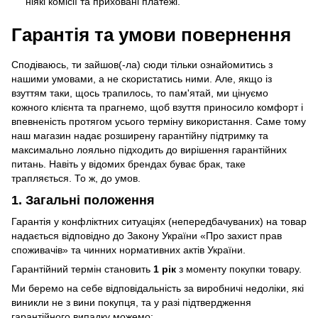
ніякі комісії та приховані платежі.
Гарантія та умови повернення
Сподіваюсь, ти зайшов(-ла) сюди тільки ознайомитись з
нашими умовами, а не скористатись ними. Але, якщо із
взуттям таки, щось трапилось, то пам'ятай, ми цінуємо
кожного клієнта та прагнемо, щоб взуття приносило комфорт і
впевненість протягом усього терміну використання. Саме тому
наш магазин надає розширену гарантійну підтримку та
максимально лояльно підходить до вирішення гарантійних
питань. Навіть у відомих брендах буває брак, таке
трапляється. То ж, до умов.
1. Загальні положення
Гарантія у конфліктних ситуаціях (непередбачуваних) на товар
надається відповідно до Закону України «Про захист прав
споживачів» та чинних нормативних актів України.
Гарантійний термін становить
1 рік
з моменту покупки товару.
Ми беремо на себе відповідальність за виробничі недоліки, які
виникли не з вини покупця, та у разі підтвердження
гарантійного випадку можемо: