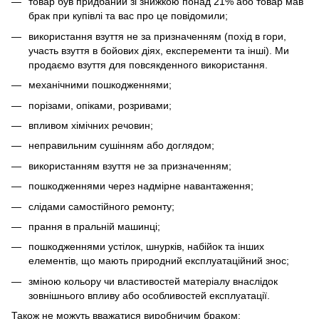
товар був придбаний зі знижкою понад 21% або товар мав
брак при купівлі та вас про це повідомили;
використання взуття не за призначенням (похід в гори,
участь взуття в бойових діях, експеременти та інші). Ми
продаємо взуття для повсякденного використання.
механічними пошкодженнями;
порізами, опіками, розривами;
впливом хімічних речовин;
неправильним сушінням або доглядом;
використанням взуття не за призначенням;
пошкодженнями через надмірне навантаження;
слідами самостійного ремонту;
прання в пральній машинці;
пошкодженнями устілок, шнурків, набійок та інших
елементів, що мають природний експлуатаційний знос;
зміною кольору чи властивостей матеріалу внаслідок
зовнішнього впливу або особливостей експлуатації.
Також не можуть вважатися виробничим браком: