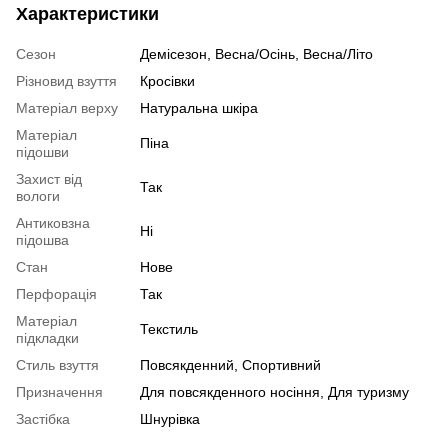
Характеристики
Сезон
Демісезон, Весна/Осінь, Весна/Літо
Різновид взуття
Кросівки
Матеріал верху
Натуральна шкіра
Матеріал
Піна
підошви
Захист від
Так
вологи
Антиковзна
Ні
підошва
Стан
Нове
Перфорація
Так
Матеріал
Текстиль
підкладки
Стиль взуття
Повсякденний, Спортивний
Призначення
Для повсякденного носіння, Для туризму
Застібка
Шнурівка