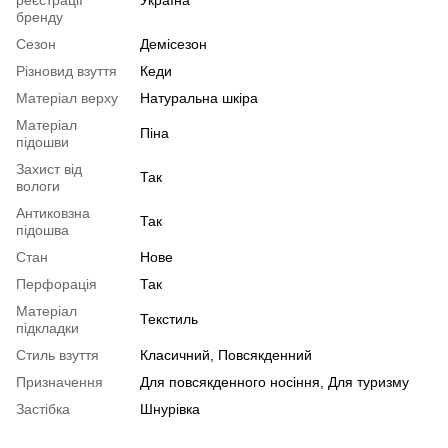
реєстрації
Україна
бренду
Сезон
Демісезон
Різновид взуття
Кеди
Матеріал верху
Натуральна шкіра
Матеріал
Піна
підошви
Захист від
Так
вологи
Антиковзна
Так
підошва
Стан
Нове
Перфорація
Так
Матеріал
Текстиль
підкладки
Стиль взуття
Класичний, Повсякденний
Призначення
Для повсякденного носіння, Для туризму
Застібка
Шнурівка