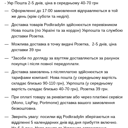
- Укр Пошта 2-5 днів, ціна в середньому 40-70 грн
Оформленні до 17:00 замовлення відправляються в той
же день (крім суботи та неділі).
Доставка товарів Podkradylin здійснюється перевізником
Нова пошта (по Україні та за кордон) Укрпошта та службою
доставки Розетка.
Можлива доставка в точку видачі Розетка, 2-5 днів, ціна
доставки 39 грн
*Засоби по догляду за взуттям доставляються за рахунок
покупця і після повної передоплати.
Доставка замовлень з післяплатою здійснюється за
тарифами компанії: Нова пошта (у середньому вартість
складає близько 90-110 грн), Укрпошта (у середньому
вартість складає близько 40-70 грн), Розетка 39 грн.
При оплаті товару за реквізитам або через платіжні сервіси
(Mono, LiqPay, Portmone) доставка вашого замовлення
безкоштовна.
Зверніть увагу: посилки від Podkradylin зберігаються на
відділенні 5 календарних днів від дня прибуття включно.
На 6-й день Нова пошта та Укрпошта автоматично