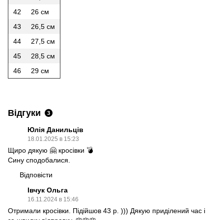
42
26 см
43
26,5 см
44
27,5 см
45
28,5 см
46
29 см
Відгуки
3
Юлія Данильців
18.01.2025 в 15:23
Щиро дякую 🤗 кросівки 💣
Сину сподобалися.
Відповісти
Івчук Ольга
16.11.2024 в 15:46
Отримали кросівки. Підійшов 43 р. ))) Дякую приділений час і