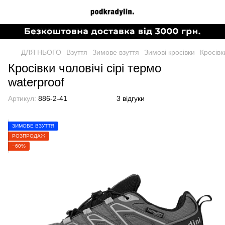
ДЛЯ НЬОГО
Взуття
Зимове взуття
Зимові кросівки
Кросівк
Кросівки чоловічі сірі термо
waterproof
Артикул:
886-2-41
3 відгуки
ЗИМОВЕ ВЗУТТЯ
РОЗПРОДАЖ
−60%