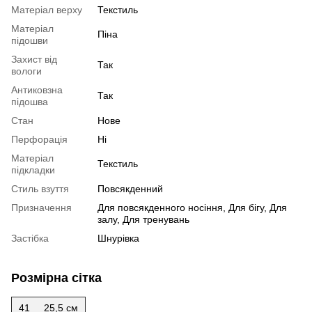
Матеріал верху
Текстиль
Матеріал
Піна
підошви
Захист від
Так
вологи
Антиковзна
Так
підошва
Стан
Нове
Перфорація
Ні
Матеріал
Текстиль
підкладки
Стиль взуття
Повсякденний
Призначення
Для повсякденного носіння, Для бігу, Для
залу, Для тренувань
Застібка
Шнурівка
Розмірна сітка
41
25,5 см