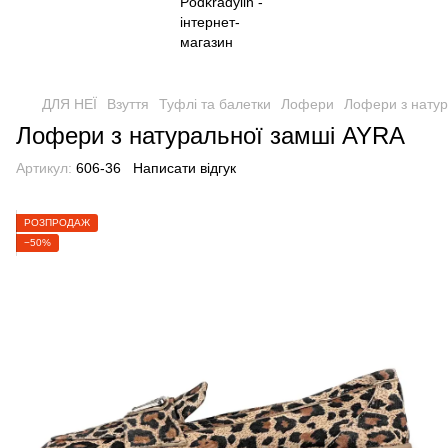
ДЛЯ НЕЇ
Взуття
Туфлі та балетки
Лофери
Лофери з натур
Лофери з натуральної замші AYRA
Артикул:
606-36
Написати відгук
РОЗПРОДАЖ
−50%