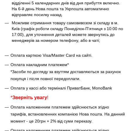
відділенні 5 календарних днів від дня прибуття включно.
На 6-й день Нова пошта та Укрпошта автоматично
відправляє посилку назад.
Можливе отримання товару самовивозом зі складу в м.
Київ (графік роботи складу Понеділок-Пʼятниця з 10:00 по
17:00), для уточнення деталей можете звернутись до
менеджерів за номером телефону, або в чаті;
Оплата карткою Visa/Master Card на сайті.
Оплата накладним платежем*
*Засоби по догляду за взуттям доставляються за рахунок
покупця і після повної передоплати.
Оплата у кассі або терміналі ПриватБанк, MonoBank
*
Зверніть увагу
!
Оплата наложенним платежем здійснюється згідно
тарифів, встановленних компанією Нова пошта. На данний
момент - це 20грн + 2% від суми переказу.
Оплата наложенним платежем здійснюється згідно