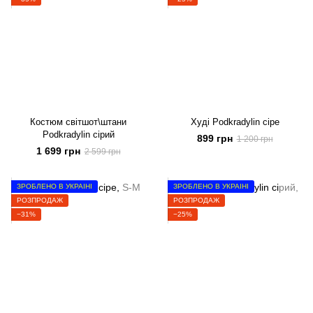
Костюм світшот\штани
Худі Podkradylin сіре
Podkradylin сірий
899 грн
1 200 грн
1 699 грн
2 599 грн
ЗРОБЛЕНО В УКРАЇНІ
ЗРОБЛЕНО В УКРАЇНІ
РОЗПРОДАЖ
РОЗПРОДАЖ
−31%
−25%