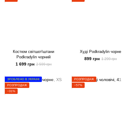
Костюм світшот\штани
Худі Podkradylin чорне
Podkradylin чорний
899 грн
1 299 грн
1 699 грн
2 599 грн
ЗРОБЛЕНО В УКРАЇНІ
РОЗПРОДАЖ
РОЗПРОДАЖ
−57%
−31%