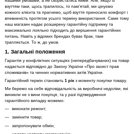
нашими умовами, а не скористатись ними. Але, якщо із
взуттям таки, щось трапилось, то пам'ятай, ми цінуємо
кожного клієнта та прагнемо, щоб взуття приносило комфорт і
впевненість протягом усього терміну використання. Саме тому
наш магазин надає розширену гарантійну підтримку та
максимально лояльно підходить до вирішення гарантійних
питань. Навіть у відомих брендах буває брак, таке
трапляється. То ж, до умов.
1. Загальні положення
Гарантія у конфліктних ситуаціях (непередбачуваних) на товар
надається відповідно до Закону України «Про захист прав
споживачів» та чинних нормативних актів України.
Гарантійний термін становить
1 рік
з моменту покупки товару.
Ми беремо на себе відповідальність за виробничі недоліки, які
виникли не з вини покупця, та у разі підтвердження
гарантійного випадку можемо:
виконати ремонт;
замінити товар;
запропонувати обмін;