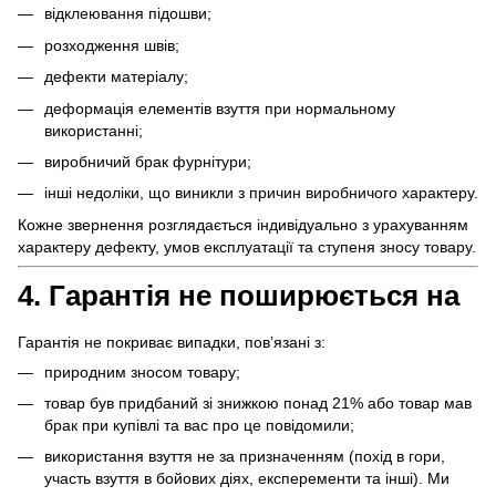
відклеювання підошви;
розходження швів;
дефекти матеріалу;
деформація елементів взуття при нормальному
використанні;
виробничий брак фурнітури;
інші недоліки, що виникли з причин виробничого характеру.
Кожне звернення розглядається індивідуально з урахуванням
характеру дефекту, умов експлуатації та ступеня зносу товару.
4. Гарантія не поширюється на
Гарантія не покриває випадки, пов’язані з:
природним зносом товару;
товар був придбаний зі знижкою понад 21% або товар мав
брак при купівлі та вас про це повідомили;
використання взуття не за призначенням (похід в гори,
участь взуття в бойових діях, експеременти та інші). Ми