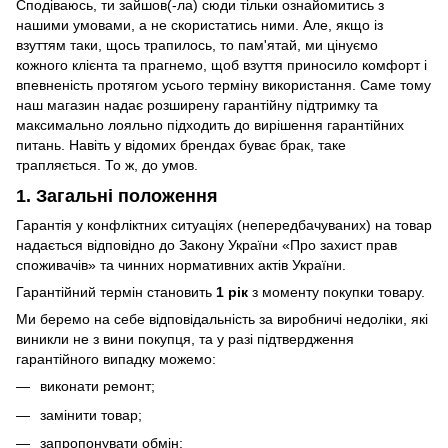
Сподіваюсь, ти зайшов(-ла) сюди тільки ознайомитись з
нашими умовами, а не скористатись ними. Але, якщо із
взуттям таки, щось трапилось, то пам'ятай, ми цінуємо
кожного клієнта та прагнемо, щоб взуття приносило комфорт і
впевненість протягом усього терміну використання. Саме тому
наш магазин надає розширену гарантійну підтримку та
максимально лояльно підходить до вирішення гарантійних
питань. Навіть у відомих брендах буває брак, таке
трапляється. То ж, до умов.
1. Загальні положення
Гарантія у конфліктних ситуаціях (непередбачуваних) на товар
надається відповідно до Закону України «Про захист прав
споживачів» та чинних нормативних актів України.
Гарантійний термін становить
1 рік
з моменту покупки товару.
Ми беремо на себе відповідальність за виробничі недоліки, які
виникли не з вини покупця, та у разі підтвердження
гарантійного випадку можемо:
виконати ремонт;
замінити товар;
запропонувати обмін;