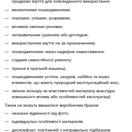
продаємо взуття для повсякденного використання.
механічними пошкодженнями;
порізами, опіками, розривами;
впливом хімічних речовин;
неправильним сушінням або доглядом;
використанням взуття не за призначенням;
пошкодженнями через надмірне навантаження;
слідами самостійного ремонту;
прання в пральній машинці;
пошкодженнями устілок, шнурків, набійок та інших
елементів, що мають природний експлуатаційний знос;
зміною кольору чи властивостей матеріалу внаслідок
зовнішнього впливу або особливостей експлуатації.
Також не можуть вважатися виробничим браком:
незначні відмінності від фото;
індивідуальні особливості матеріалів;
дискомфорт, пов’язаний з неправильно підібраним