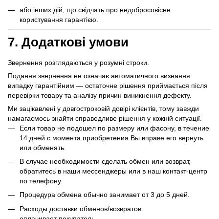
або інших дій, що свідчать про недобросовісне
користування гарантією.
7. Додаткові умови
Звернення розглядаються у розумні строки.
Подання звернення не означає автоматичного визнання
випадку гарантійним — остаточне рішення приймається після
перевірки товару та аналізу причин виникнення дефекту.
Ми зацікавлені у довгостроковій довірі клієнтів, тому завжди
намагаємось знайти справедливе рішення у кожній ситуації.
Если товар не подошел по размеру или фасону, в течение
14 дней с момента приобретения Вы вправе его вернуть
или обменять.
В случае необходимости сделать обмен или возврат,
обратитесь в наши мессенджеры или в наш контакт-центр
по телефону.
Процедура обмена обычно занимает от 3 до 5 дней.
Расходы доставки обменов/возвратов
оплачивает покупатель.