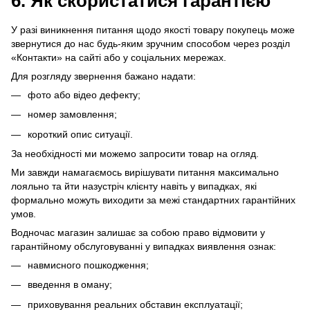
6. Як скористатися гарантією
У разі виникнення питання щодо якості товару покупець може
звернутися до нас будь-яким зручним способом через розділ
«Контакти» на сайті або у соціальних мережах.
Для розгляду звернення бажано надати:
фото або відео дефекту;
номер замовлення;
короткий опис ситуації.
За необхідності ми можемо запросити товар на огляд.
Ми завжди намагаємось вирішувати питання максимально
лояльно та йти назустріч клієнту навіть у випадках, які
формально можуть виходити за межі стандартних гарантійних
умов.
Водночас магазин залишає за собою право відмовити у
гарантійному обслуговуванні у випадках виявлення ознак:
навмисного пошкодження;
введення в оману;
приховування реальних обставин експлуатації;