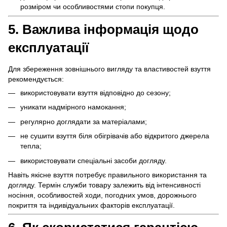
розміром чи особливостями стопи покупця.
5. Важлива інформація щодо
експлуатації
Для збереження зовнішнього вигляду та властивостей взуття
рекомендується:
використовувати взуття відповідно до сезону;
уникати надмірного намокання;
регулярно доглядати за матеріалами;
не сушити взуття біля обігрівачів або відкритого джерела
тепла;
використовувати спеціальні засоби догляду.
Навіть якісне взуття потребує правильного використання та
догляду. Термін служби товару залежить від інтенсивності
носіння, особливостей ходи, погодних умов, дорожнього
покриття та індивідуальних факторів експлуатації.