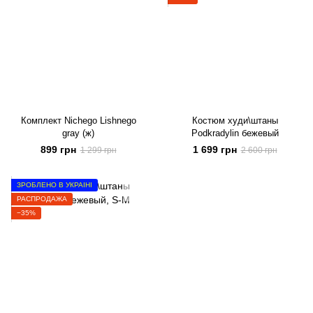
Комплект Nichego Lishnego
Костюм худи\штаны
gray (ж)
Podkradylin бежевый
899 грн
1 699 грн
1 299 грн
2 600 грн
ЗРОБЛЕНО В УКРАЇНІ
РАСПРОДАЖА
−35%