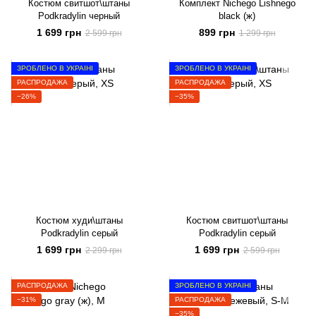
Костюм свитшот\штаны
Комплект Nichego Lishnego
Podkradylin черный
black (ж)
1 699 грн
899 грн
2 599 грн
1 299 грн
ЗРОБЛЕНО В УКРАЇНІ
ЗРОБЛЕНО В УКРАЇНІ
РАСПРОДАЖА
РАСПРОДАЖА
−26%
−35%
Костюм худи\штаны
Костюм свитшот\штаны
Podkradylin серый
Podkradylin серый
1 699 грн
1 699 грн
2 299 грн
2 599 грн
РАСПРОДАЖА
ЗРОБЛЕНО В УКРАЇНІ
−31%
РАСПРОДАЖА
−35%