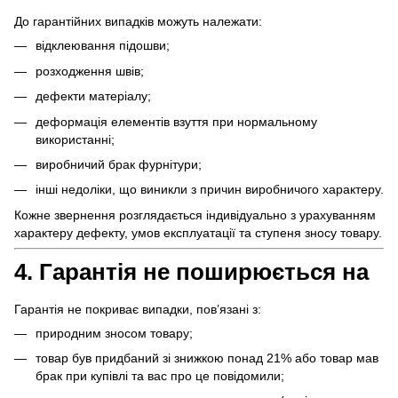
До гарантійних випадків можуть належати:
відклеювання підошви;
розходження швів;
дефекти матеріалу;
деформація елементів взуття при нормальному
використанні;
виробничий брак фурнітури;
інші недоліки, що виникли з причин виробничого характеру.
Кожне звернення розглядається індивідуально з урахуванням
характеру дефекту, умов експлуатації та ступеня зносу товару.
4. Гарантія не поширюється на
Гарантія не покриває випадки, пов’язані з:
природним зносом товару;
товар був придбаний зі знижкою понад 21% або товар мав
брак при купівлі та вас про це повідомили;