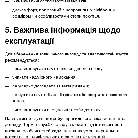
індивідуальні особливості матеріалів;
дискомфорт, пов’язаний з неправильно підібраним
розміром чи особливостями стопи покупця.
5. Важлива інформація щодо
експлуатації
Для збереження зовнішнього вигляду та властивостей взуття
рекомендується:
використовувати взуття відповідно до сезону;
уникати надмірного намокання;
регулярно доглядати за матеріалами;
не сушити взуття біля обігрівачів або відкритого джерела
тепла;
використовувати спеціальні засоби догляду.
Навіть якісне взуття потребує правильного використання та
догляду. Термін служби товару залежить від інтенсивності
носіння, особливостей ходи, погодних умов, дорожнього
покриття та індивідуальних факторів експлуатації.