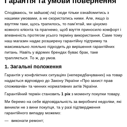
Гарантія та умови повернення
Сподіваюсь, ти зайшов(-ла) сюди тільки ознайомитись з
нашими умовами, а не скористатись ними. Але, якщо із
взуттям таки, щось трапилось, то пам'ятай, ми цінуємо
кожного клієнта та прагнемо, щоб взуття приносило комфорт і
впевненість протягом усього терміну використання. Саме тому
наш магазин надає розширену гарантійну підтримку та
максимально лояльно підходить до вирішення гарантійних
питань. Навіть у відомих брендах буває брак, таке
трапляється. То ж, до умов.
1. Загальні положення
Гарантія у конфліктних ситуаціях (непередбачуваних) на товар
надається відповідно до Закону України «Про захист прав
споживачів» та чинних нормативних актів України.
Гарантійний термін становить
1 рік
з моменту покупки товару.
Ми беремо на себе відповідальність за виробничі недоліки, які
виникли не з вини покупця, та у разі підтвердження
гарантійного випадку можемо:
виконати ремонт;