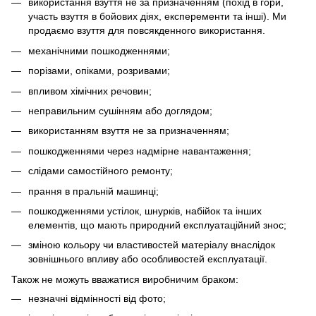
використання взуття не за призначенням (похід в гори,
участь взуття в бойових діях, експеременти та інші). Ми
продаємо взуття для повсякденного використання.
механічними пошкодженнями;
порізами, опіками, розривами;
впливом хімічних речовин;
неправильним сушінням або доглядом;
використанням взуття не за призначенням;
пошкодженнями через надмірне навантаження;
слідами самостійного ремонту;
прання в пральній машинці;
пошкодженнями устілок, шнурків, набійок та інших
елементів, що мають природний експлуатаційний знос;
зміною кольору чи властивостей матеріалу внаслідок
зовнішнього впливу або особливостей експлуатації.
Також не можуть вважатися виробничим браком:
незначні відмінності від фото;