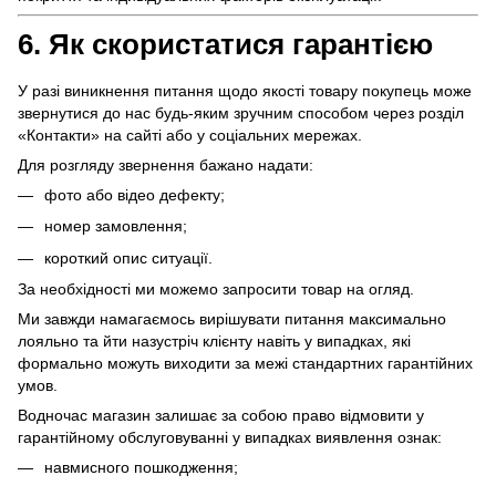
6. Як скористатися гарантією
У разі виникнення питання щодо якості товару покупець може
звернутися до нас будь-яким зручним способом через розділ
«Контакти» на сайті або у соціальних мережах.
Для розгляду звернення бажано надати:
фото або відео дефекту;
номер замовлення;
короткий опис ситуації.
За необхідності ми можемо запросити товар на огляд.
Ми завжди намагаємось вирішувати питання максимально
лояльно та йти назустріч клієнту навіть у випадках, які
формально можуть виходити за межі стандартних гарантійних
умов.
Водночас магазин залишає за собою право відмовити у
гарантійному обслуговуванні у випадках виявлення ознак:
навмисного пошкодження;