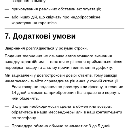
введення в оману;
приховування реальних обставин експлуатації;
або інших дій, що свідчать про недобросовісне
користування гарантією.
7. Додаткові умови
Звернення розглядаються у розумні строки.
Подання звернення не означає автоматичного визнання
випадку гарантійним — остаточне рішення приймається після
перевірки товару та аналізу причин виникнення дефекту.
Ми зацікавлені у довгостроковій довірі клієнтів, тому завжди
намагаємось знайти справедливе рішення у кожній ситуації.
Если товар не подошел по размеру или фасону, в течение
14 дней с момента приобретения Вы вправе его вернуть
или обменять.
В случае необходимости сделать обмен или возврат,
обратитесь в наши мессенджеры или в наш контакт-центр
по телефону.
Процедура обмена обычно занимает от 3 до 5 дней.