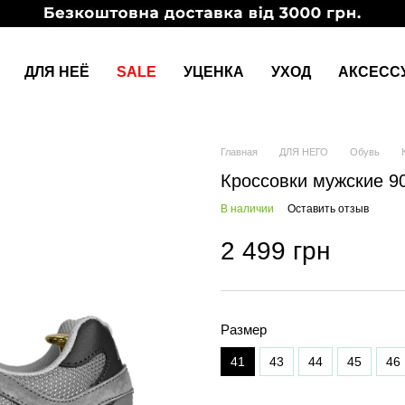
ДЛЯ НЕЁ
SALE
УЦЕНКА
УХОД
АКСЕСС
Главная
ДЛЯ НЕГО
Обувь
Кроссовки мужские 9
В наличии
Оставить отзыв
2 499 грн
Размер
41
43
44
45
46