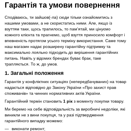
Гарантія та умови повернення
Сподіваюсь, ти зайшов(-ла) сюди тільки ознайомитись з
нашими умовами, а не скористатись ними. Але, якщо із
взуттям таки, щось трапилось, то пам'ятай, ми цінуємо
кожного клієнта та прагнемо, щоб взуття приносило комфорт і
впевненість протягом усього терміну використання. Саме тому
наш магазин надає розширену гарантійну підтримку та
максимально лояльно підходить до вирішення гарантійних
питань. Навіть у відомих брендах буває брак, таке
трапляється. То ж, до умов.
1. Загальні положення
Гарантія у конфліктних ситуаціях (непередбачуваних) на товар
надається відповідно до Закону України «Про захист прав
споживачів» та чинних нормативних актів України.
Гарантійний термін становить
1 рік
з моменту покупки товару.
Ми беремо на себе відповідальність за виробничі недоліки, які
виникли не з вини покупця, та у разі підтвердження
гарантійного випадку можемо:
виконати ремонт;