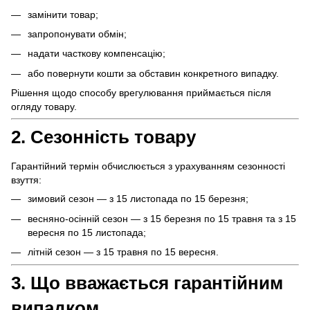
замінити товар;
запропонувати обмін;
надати часткову компенсацію;
або повернути кошти за обставин конкретного випадку.
Рішення щодо способу врегулювання приймається після
огляду товару.
2. Сезонність товару
Гарантійний термін обчислюється з урахуванням сезонності
взуття:
зимовий сезон — з 15 листопада по 15 березня;
весняно-осінній сезон — з 15 березня по 15 травня та з 15
вересня по 15 листопада;
літній сезон — з 15 травня по 15 вересня.
3. Що вважається гарантійним
випадком