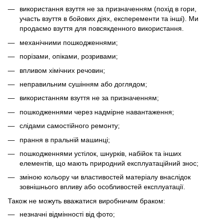
використання взуття не за призначенням (похід в гори,
участь взуття в бойових діях, експеременти та інші). Ми
продаємо взуття для повсякденного використання.
механічними пошкодженнями;
порізами, опіками, розривами;
впливом хімічних речовин;
неправильним сушінням або доглядом;
використанням взуття не за призначенням;
пошкодженнями через надмірне навантаження;
слідами самостійного ремонту;
прання в пральній машинці;
пошкодженнями устілок, шнурків, набійок та інших
елементів, що мають природний експлуатаційний знос;
зміною кольору чи властивостей матеріалу внаслідок
зовнішнього впливу або особливостей експлуатації.
Також не можуть вважатися виробничим браком:
незначні відмінності від фото;