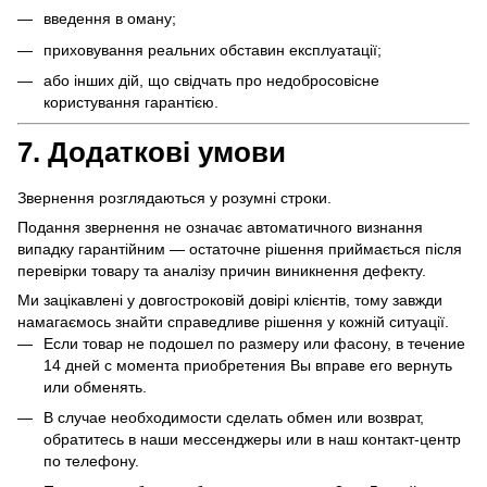
введення в оману;
приховування реальних обставин експлуатації;
або інших дій, що свідчать про недобросовісне
користування гарантією.
7. Додаткові умови
Звернення розглядаються у розумні строки.
Подання звернення не означає автоматичного визнання
випадку гарантійним — остаточне рішення приймається після
перевірки товару та аналізу причин виникнення дефекту.
Ми зацікавлені у довгостроковій довірі клієнтів, тому завжди
намагаємось знайти справедливе рішення у кожній ситуації.
Если товар не подошел по размеру или фасону, в течение
14 дней с момента приобретения Вы вправе его вернуть
или обменять.
В случае необходимости сделать обмен или возврат,
обратитесь в наши мессенджеры или в наш контакт-центр
по телефону.