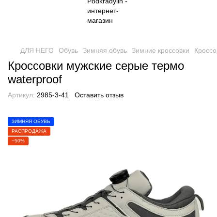
ДЛЯ НЕГО
Обувь
Зимняя обувь
Зимние кроссовки
Кроссо
Кроссовки мужские серые термо
waterproof
Артикул:
2985-3-41
Оставить отзыв
ЗИМНЯЯ ОБУВЬ
РАСПРОДАЖА
−50%