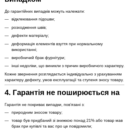
До гарантійних випадків можуть належати:
відклеювання підошви;
розходження швів;
дефекти матеріалу;
деформація елементів взуття при нормальному
використанні;
виробничий брак фурнітури;
інші недоліки, що виникли з причин виробничого характеру.
Кожне звернення розглядається індивідуально з урахуванням
характеру дефекту, умов експлуатації та ступеня зносу товару.
4. Гарантія не поширюється на
Гарантія не покриває випадки, пов’язані з:
природним зносом товару;
товар був придбаний зі знижкою понад 21% або товар мав
брак при купівлі та вас про це повідомили;