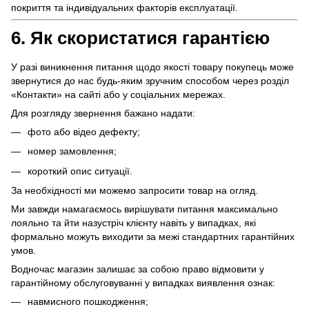
покриття та індивідуальних факторів експлуатації.
6. Як скористатися гарантією
У разі виникнення питання щодо якості товару покупець може
звернутися до нас будь-яким зручним способом через розділ
«Контакти» на сайті або у соціальних мережах.
Для розгляду звернення бажано надати:
фото або відео дефекту;
номер замовлення;
короткий опис ситуації.
За необхідності ми можемо запросити товар на огляд.
Ми завжди намагаємось вирішувати питання максимально
лояльно та йти назустріч клієнту навіть у випадках, які
формально можуть виходити за межі стандартних гарантійних
умов.
Водночас магазин залишає за собою право відмовити у
гарантійному обслуговуванні у випадках виявлення ознак:
навмисного пошкодження;