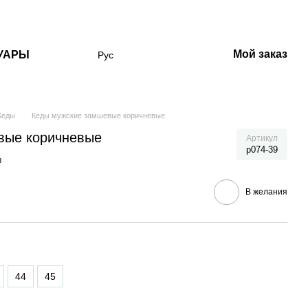
Мой заказ
УАРЫ
Рус
Кеды
Кеды мужские замшевые коричневые
вые коричневые
Артикул
p074-39
в
В желания
44
45