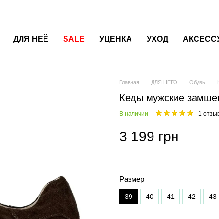
ДЛЯ НЕЁ
SALE
УЦЕНКА
УХОД
АКСЕСС
Главная
ДЛЯ НЕГО
Обувь
Кеды мужские замше
В наличии
1 отзы
3 199 грн
Размер
39
40
41
42
43