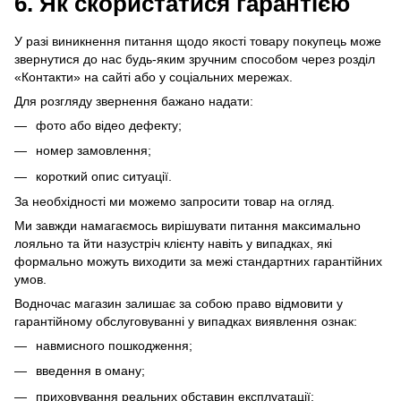
6. Як скористатися гарантією
У разі виникнення питання щодо якості товару покупець може
звернутися до нас будь-яким зручним способом через розділ
«Контакти» на сайті або у соціальних мережах.
Для розгляду звернення бажано надати:
фото або відео дефекту;
номер замовлення;
короткий опис ситуації.
За необхідності ми можемо запросити товар на огляд.
Ми завжди намагаємось вирішувати питання максимально
лояльно та йти назустріч клієнту навіть у випадках, які
формально можуть виходити за межі стандартних гарантійних
умов.
Водночас магазин залишає за собою право відмовити у
гарантійному обслуговуванні у випадках виявлення ознак:
навмисного пошкодження;
введення в оману;
приховування реальних обставин експлуатації;