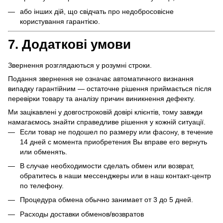
або інших дій, що свідчать про недобросовісне
користування гарантією.
7. Додаткові умови
Звернення розглядаються у розумні строки.
Подання звернення не означає автоматичного визнання
випадку гарантійним — остаточне рішення приймається після
перевірки товару та аналізу причин виникнення дефекту.
Ми зацікавлені у довгостроковій довірі клієнтів, тому завжди
намагаємось знайти справедливе рішення у кожній ситуації.
Если товар не подошел по размеру или фасону, в течение
14 дней с момента приобретения Вы вправе его вернуть
или обменять.
В случае необходимости сделать обмен или возврат,
обратитесь в наши мессенджеры или в наш контакт-центр
по телефону.
Процедура обмена обычно занимает от 3 до 5 дней.
Расходы доставки обменов/возвратов