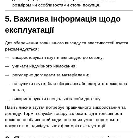
розміром чи особливостями стопи покупця.
5. Важлива інформація щодо
експлуатації
Для збереження зовнішнього вигляду та властивостей взуття
рекомендується:
використовувати взуття відповідно до сезону;
уникати надмірного намокання;
регулярно доглядати за матеріалами;
не сушити взуття біля обігрівачів або відкритого джерела
тепла;
використовувати спеціальні засоби догляду.
Навіть якісне взуття потребує правильного використання та
догляду. Термін служби товару залежить від інтенсивності
носіння, особливостей ходи, погодних умов, дорожнього
покриття та індивідуальних факторів експлуатації.