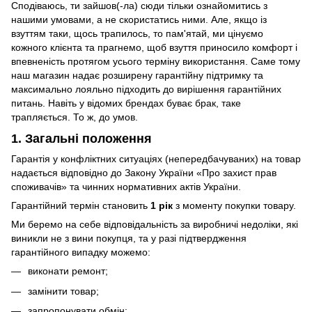
Сподіваюсь, ти зайшов(-ла) сюди тільки ознайомитись з
нашими умовами, а не скористатись ними. Але, якщо із
взуттям таки, щось трапилось, то пам'ятай, ми цінуємо
кожного клієнта та прагнемо, щоб взуття приносило комфорт і
впевненість протягом усього терміну використання. Саме тому
наш магазин надає розширену гарантійну підтримку та
максимально лояльно підходить до вирішення гарантійних
питань. Навіть у відомих брендах буває брак, таке
трапляється. То ж, до умов.
1. Загальні положення
Гарантія у конфліктних ситуаціях (непередбачуваних) на товар
надається відповідно до Закону України «Про захист прав
споживачів» та чинних нормативних актів України.
Гарантійний термін становить
1 рік
з моменту покупки товару.
Ми беремо на себе відповідальність за виробничі недоліки, які
виникли не з вини покупця, та у разі підтвердження
гарантійного випадку можемо:
виконати ремонт;
замінити товар;
запропонувати обмін;