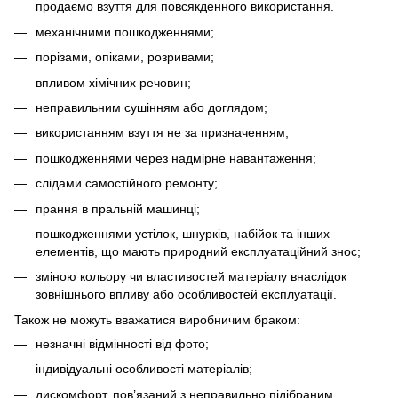
продаємо взуття для повсякденного використання.
механічними пошкодженнями;
порізами, опіками, розривами;
впливом хімічних речовин;
неправильним сушінням або доглядом;
використанням взуття не за призначенням;
пошкодженнями через надмірне навантаження;
слідами самостійного ремонту;
прання в пральній машинці;
пошкодженнями устілок, шнурків, набійок та інших
елементів, що мають природний експлуатаційний знос;
зміною кольору чи властивостей матеріалу внаслідок
зовнішнього впливу або особливостей експлуатації.
Також не можуть вважатися виробничим браком:
незначні відмінності від фото;
індивідуальні особливості матеріалів;
дискомфорт, пов’язаний з неправильно підібраним