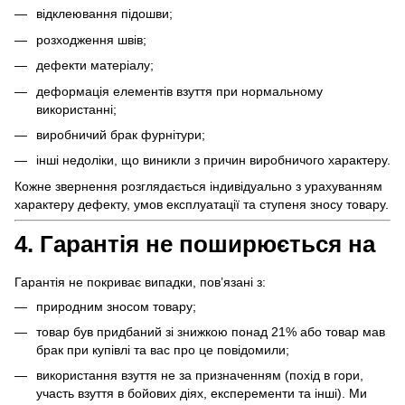
відклеювання підошви;
розходження швів;
дефекти матеріалу;
деформація елементів взуття при нормальному
використанні;
виробничий брак фурнітури;
інші недоліки, що виникли з причин виробничого характеру.
Кожне звернення розглядається індивідуально з урахуванням
характеру дефекту, умов експлуатації та ступеня зносу товару.
4. Гарантія не поширюється на
Гарантія не покриває випадки, пов’язані з:
природним зносом товару;
товар був придбаний зі знижкою понад 21% або товар мав
брак при купівлі та вас про це повідомили;
використання взуття не за призначенням (похід в гори,
участь взуття в бойових діях, експеременти та інші). Ми