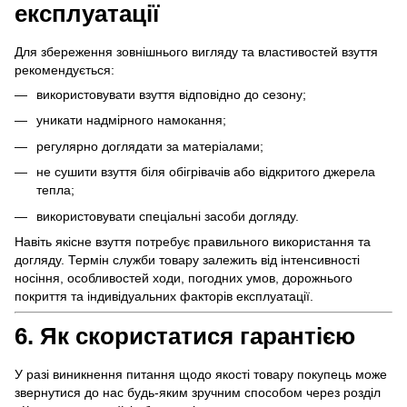
експлуатації
Для збереження зовнішнього вигляду та властивостей взуття
рекомендується:
використовувати взуття відповідно до сезону;
уникати надмірного намокання;
регулярно доглядати за матеріалами;
не сушити взуття біля обігрівачів або відкритого джерела
тепла;
використовувати спеціальні засоби догляду.
Навіть якісне взуття потребує правильного використання та
догляду. Термін служби товару залежить від інтенсивності
носіння, особливостей ходи, погодних умов, дорожнього
покриття та індивідуальних факторів експлуатації.
6. Як скористатися гарантією
У разі виникнення питання щодо якості товару покупець може
звернутися до нас будь-яким зручним способом через розділ