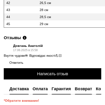
42
26,5 см
43
28 см
44
28,5 см
45
29 см
Отзывы
1
Довгань Анатолій
17.06.2025 в 15:58
Взуття чудове🤟 Відповідає якості💪🏻
Ответить
Написать отзыв
Доставка
Оплата
Гарантия
Возврат
Кон
*Обратите внимание!