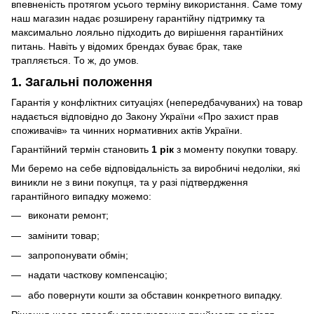
впевненість протягом усього терміну використання. Саме тому
наш магазин надає розширену гарантійну підтримку та
максимально лояльно підходить до вирішення гарантійних
питань. Навіть у відомих брендах буває брак, таке
трапляється. То ж, до умов.
1. Загальні положення
Гарантія у конфліктних ситуаціях (непередбачуваних) на товар
надається відповідно до Закону України «Про захист прав
споживачів» та чинних нормативних актів України.
Гарантійний термін становить
1 рік
з моменту покупки товару.
Ми беремо на себе відповідальність за виробничі недоліки, які
виникли не з вини покупця, та у разі підтвердження
гарантійного випадку можемо:
виконати ремонт;
замінити товар;
запропонувати обмін;
надати часткову компенсацію;
або повернути кошти за обставин конкретного випадку.