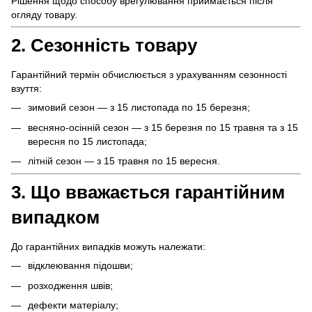
Рішення щодо способу врегулювання приймається після
огляду товару.
2. Сезонність товару
Гарантійний термін обчислюється з урахуванням сезонності
взуття:
зимовий сезон — з 15 листопада по 15 березня;
весняно-осінній сезон — з 15 березня по 15 травня та з 15
вересня по 15 листопада;
літній сезон — з 15 травня по 15 вересня.
3. Що вважається гарантійним
випадком
До гарантійних випадків можуть належати:
відклеювання підошви;
розходження швів;
дефекти матеріалу;