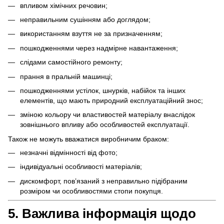
впливом хімічних речовин;
неправильним сушінням або доглядом;
використанням взуття не за призначенням;
пошкодженнями через надмірне навантаження;
слідами самостійного ремонту;
прання в пральній машинці;
пошкодженнями устілок, шнурків, набійок та інших
елементів, що мають природний експлуатаційний знос;
зміною кольору чи властивостей матеріалу внаслідок
зовнішнього впливу або особливостей експлуатації.
Також не можуть вважатися виробничим браком:
незначні відмінності від фото;
індивідуальні особливості матеріалів;
дискомфорт, пов’язаний з неправильно підібраним
розміром чи особливостями стопи покупця.
5. Важлива інформація щодо