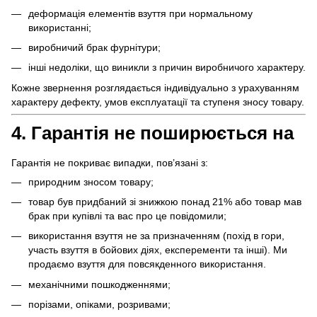
деформація елементів взуття при нормальному
використанні;
виробничий брак фурнітури;
інші недоліки, що виникли з причин виробничого характеру.
Кожне звернення розглядається індивідуально з урахуванням
характеру дефекту, умов експлуатації та ступеня зносу товару.
4. Гарантія не поширюється на
Гарантія не покриває випадки, пов’язані з:
природним зносом товару;
товар був придбаний зі знижкою понад 21% або товар мав
брак при купівлі та вас про це повідомили;
використання взуття не за призначенням (похід в гори,
участь взуття в бойових діях, експеременти та інші). Ми
продаємо взуття для повсякденного використання.
механічними пошкодженнями;
порізами, опіками, розривами;