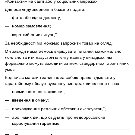
«Контакти» на сайті або у соціальних мережах.
Для розгляду звернення бажано надати:
фото або відео дефекту;
номер замовлення;
короткий опис ситуації.
За необхідності ми можемо запросити товар на огляд.
Ми завжди намагаємось вирішувати питання максимально
лояльно та йти назустріч клієнту навіть у випадках, які
формально можуть виходити за межі стандартних гарантійних
умов.
Водночас магазин залишає за собою право відмовити у
гарантійному обслуговуванні у випадках виявлення ознак:
навмисного пошкодження;
введення в оману;
приховування реальних обставин експлуатації;
або інших дій, що свідчать про недобросовісне
користування гарантією.