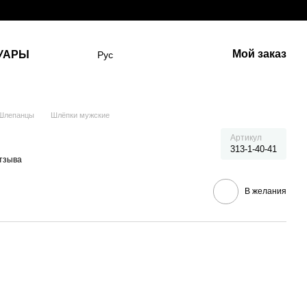
Мой заказ
УАРЫ
Рус
Шлепанцы
Шлёпки мужские
Артикул
313-1-40-41
отзыва
В желания