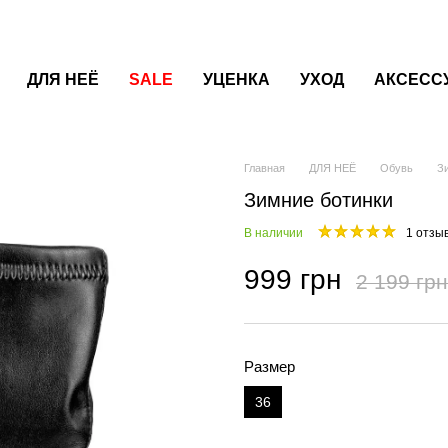
ДЛЯ НЕЁ
SALE
УЦЕНКА
УХОД
АКСЕСС
Главная
ДЛЯ НЕЁ
Обувь
З
Зимние ботинки
В наличии
1 отзы
999 грн
2 199 грн
Размер
36