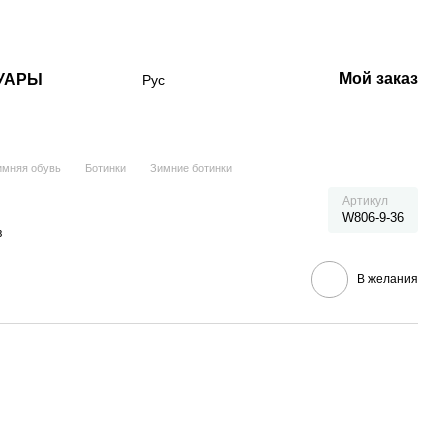
Мой заказ
УАРЫ
Рус
имняя обувь
Ботинки
Зимние ботинки
Артикул
W806-9-36
в
В желания