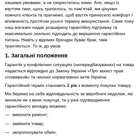
нашими умовами, а не скористатись ними. Але, якщо із
взуттям таки, щось трапилось, то пам'ятай, ми цінуємо
кожного клієнта та прагнемо, щоб взуття приносило комфорт і
впевненість протягом усього терміну використання. Саме тому
наш магазин надає розширену гарантійну підтримку та
максимально лояльно підходить до вирішення гарантійних
питань. Навіть у відомих брендах буває брак, таке
трапляється. То ж, до умов.
1. Загальні положення
Гарантія у конфліктних ситуаціях (непередбачуваних) на товар
надається відповідно до Закону України «Про захист прав
споживачів» та чинних нормативних актів України.
Гарантійний термін становить
1 рік
з моменту покупки товару.
Ми беремо на себе відповідальність за виробничі недоліки, які
виникли не з вини покупця, та у разі підтвердження
гарантійного випадку можемо:
виконати ремонт;
замінити товар;
запропонувати обмін;