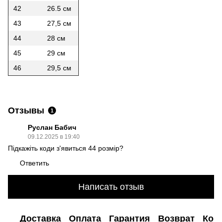
42
26.5 см
43
27,5 см
44
28 см
45
29 см
46
29,5 см
Отзывы
1
Руслан Бабич
09.12.2025 в 19:40
Підкажіть коди з'явиться 44 розмір?
Ответить
Написать отзыв
Доставка
Оплата
Гарантия
Возврат
Кон