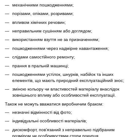
механічними пошкодженнями;
порізами, опіками, розривами;
впливом хімічних речовин;
неправильним сушінням або доглядом;
використанням взуття не за призначенням;
пошкодженнями через надмірне навантаження;
слідами самостійного ремонту;
прання в пральній машинці;
пошкодженнями устілок, шнурків, набійок та інших
елементів, що мають природний експлуатаційний знос;
зміною кольору чи властивостей матеріалу внаслідок
зовнішнього впливу або особливостей експлуатації.
Також не можуть вважатися виробничим браком:
незначні відмінності від фото;
індивідуальні особливості матеріалів;
дискомфорт, пов’язаний з неправильно підібраним
розміром чи особливостями стопи покупця.