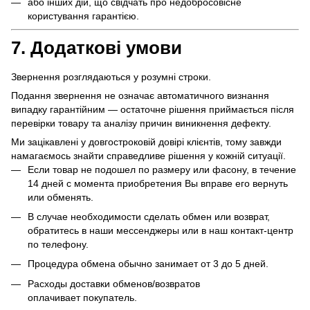
або інших дій, що свідчать про недобросовісне
користування гарантією.
7. Додаткові умови
Звернення розглядаються у розумні строки.
Подання звернення не означає автоматичного визнання
випадку гарантійним — остаточне рішення приймається після
перевірки товару та аналізу причин виникнення дефекту.
Ми зацікавлені у довгостроковій довірі клієнтів, тому завжди
намагаємось знайти справедливе рішення у кожній ситуації.
Если товар не подошел по размеру или фасону, в течение
14 дней с момента приобретения Вы вправе его вернуть
или обменять.
В случае необходимости сделать обмен или возврат,
обратитесь в наши мессенджеры или в наш контакт-центр
по телефону.
Процедура обмена обычно занимает от 3 до 5 дней.
Расходы доставки обменов/возвратов
оплачивает покупатель.