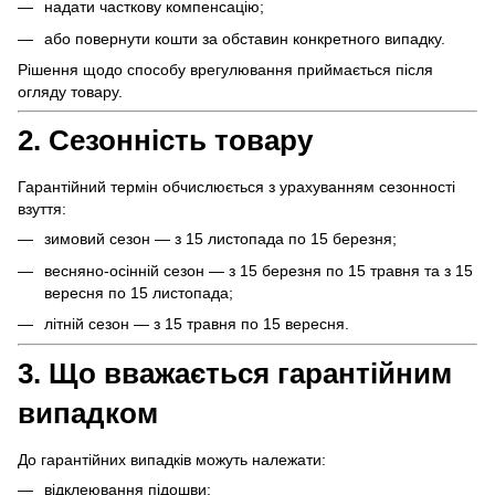
надати часткову компенсацію;
або повернути кошти за обставин конкретного випадку.
Рішення щодо способу врегулювання приймається після
огляду товару.
2. Сезонність товару
Гарантійний термін обчислюється з урахуванням сезонності
взуття:
зимовий сезон — з 15 листопада по 15 березня;
весняно-осінній сезон — з 15 березня по 15 травня та з 15
вересня по 15 листопада;
літній сезон — з 15 травня по 15 вересня.
3. Що вважається гарантійним
випадком
До гарантійних випадків можуть належати:
відклеювання підошви;