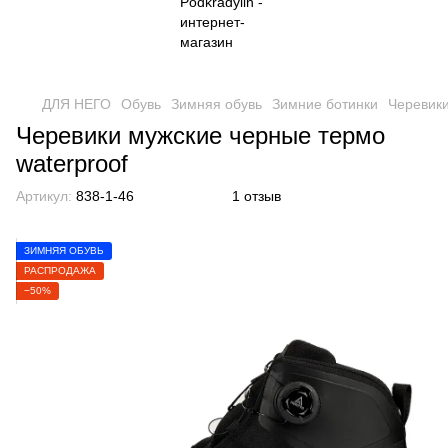
ДЛЯ НЕГО
Обувь
Зимняя обувь
Зимние ботинки
Черевики
Черевики мужские черные термо
waterproof
Артикул:
838-1-46
1 отзыв
ЗИМНЯЯ ОБУВЬ
РАСПРОДАЖА
−50%