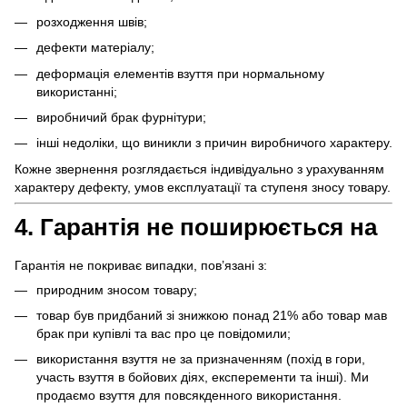
розходження швів;
дефекти матеріалу;
деформація елементів взуття при нормальному
використанні;
виробничий брак фурнітури;
інші недоліки, що виникли з причин виробничого характеру.
Кожне звернення розглядається індивідуально з урахуванням
характеру дефекту, умов експлуатації та ступеня зносу товару.
4. Гарантія не поширюється на
Гарантія не покриває випадки, пов’язані з:
природним зносом товару;
товар був придбаний зі знижкою понад 21% або товар мав
брак при купівлі та вас про це повідомили;
використання взуття не за призначенням (похід в гори,
участь взуття в бойових діях, експеременти та інші). Ми
продаємо взуття для повсякденного використання.