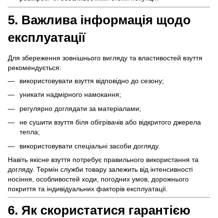
5. Важлива інформація щодо
експлуатації
Для збереження зовнішнього вигляду та властивостей взуття
рекомендується:
використовувати взуття відповідно до сезону;
уникати надмірного намокання;
регулярно доглядати за матеріалами;
не сушити взуття біля обігрівачів або відкритого джерела
тепла;
використовувати спеціальні засоби догляду.
Навіть якісне взуття потребує правильного використання та
догляду. Термін служби товару залежить від інтенсивності
носіння, особливостей ходи, погодних умов, дорожнього
покриття та індивідуальних факторів експлуатації.
6. Як скористатися гарантією