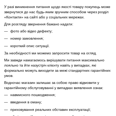
У разі виникнення питання щодо якості товару покупець може
звернутися до нас будь-яким зручним способом через розділ
«Контакти» на сайті або у соціальних мережах.
Для розгляду звернення бажано надати:
фото або відео дефекту;
номер замовлення;
короткий опис ситуації.
За необхідності ми можемо запросити товар на огляд.
Ми завжди намагаємось вирішувати питання максимально
лояльно та йти назустріч клієнту навіть у випадках, які
формально можуть виходити за межі стандартних гарантійних
умов.
Водночас магазин залишає за собою право відмовити у
гарантійному обслуговуванні у випадках виявлення ознак:
навмисного пошкодження;
введення в оману;
приховування реальних обставин експлуатації;